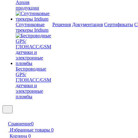
Архив
продукции
Спутниковые
Решения
Документация
Сертификаты
С
трекеры Iridium
Беспроводные
GPS/
ГЛОНАСС/GSM
датчики и
электронные
пломбы
Сравнение
0
Избранные товары
0
Корзина
0